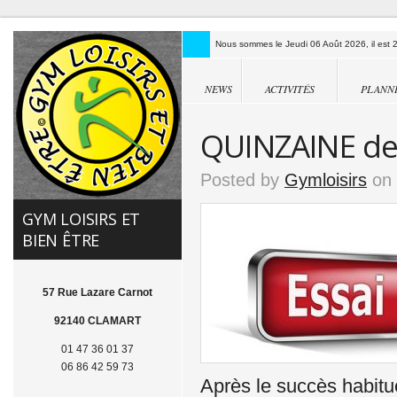
Nous sommes le Jeudi 06 Août 2026, il est 2
NEWS
ACTIVITÉS
PLANN
QUINZAINE des
Posted by
Gymloisirs
on 
GYM LOISIRS ET
BIEN ÊTRE
57 Rue Lazare Carnot
92140 CLAMART
01 47 36 01 37
06 86 42 59 73
Après le succès habit