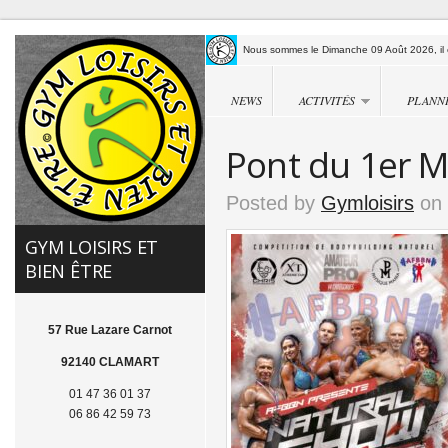
Nous sommes le Dimanche 09 Août 2026, il e
NEWS
ACTIVITÉS
PLANN
Pont du 1er 
Posted by
Gymloisirs
on 
GYM LOISIRS ET
BIEN ÊTRE
57 Rue Lazare Carnot
92140 CLAMART
01 47 36 01 37
06 86 42 59 73