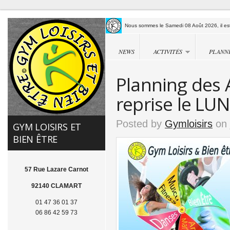
Nous sommes le Samedi 08 Août 2026, il est
NEWS
ACTIVITÉS
PLANN
Planning des 
reprise le LU
Posted by
Gymloisirs
on 
GYM LOISIRS ET
BIEN ÊTRE
57 Rue Lazare Carnot
92140 CLAMART
01 47 36 01 37
06 86 42 59 73