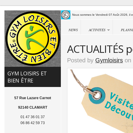
Nous sommes le Vendredi 07 Août 2026, il es
NEWS
ACTIVITÉS
PLANN
ACTUALITÉS pou
Posted by
Gymloisirs
on 
GYM LOISIRS ET
BIEN ÊTRE
57 Rue Lazare Carnot
92140 CLAMART
01 47 36 01 37
06 86 42 59 73