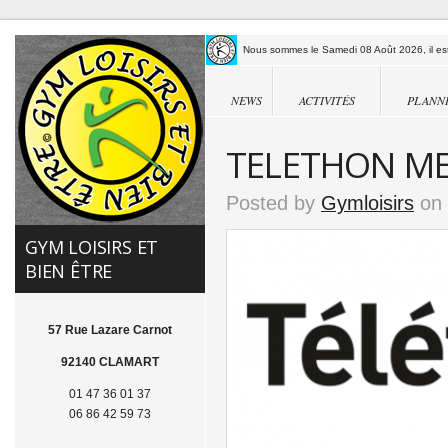
Nous sommes le Samedi 08 Août 2026, il est
NEWS
ACTIVITÉS
PLANN
TELETHON ME
Posted by
Gymloisirs
on 
GYM LOISIRS ET
BIEN ÊTRE
57 Rue Lazare Carnot
92140 CLAMART
01 47 36 01 37
06 86 42 59 73