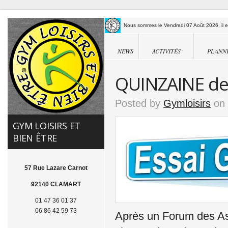
Nous sommes le Vendredi 07 Août 2026, il es
NEWS
ACTIVITÉS
PLANN
QUINZAINE des
Posted by
Gymloisirs
on 
GYM LOISIRS ET
BIEN ÊTRE
57 Rue Lazare Carnot
92140 CLAMART
01 47 36 01 37
06 86 42 59 73
Après un Forum des Ass