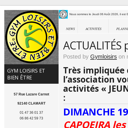
Nous sommes le Jeudi 06 Août 2026, il est 0
NEWS
ACTIVITÉS
PLANN
ACTUALITÉS po
Posted by
Gymloisirs
on 
Très impliquée
GYM LOISIRS ET
l’association v
BIEN ÊTRE
activités « JEU
:
57 Rue Lazare Carnot
92140 CLAMART
DIMANCHE 19 
01 47 36 01 37
06 86 42 59 73
CAPOEIRA les