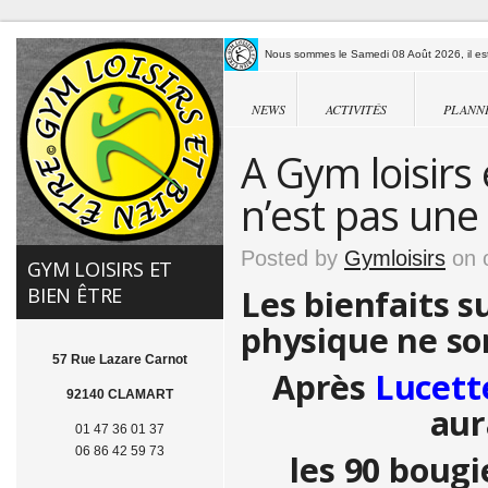
Nous sommes le Samedi 08 Août 2026, il est
NEWS
ACTIVITÉS
PLANN
A Gym loisirs 
n’est pas une 
Posted by
Gymloisirs
on o
GYM LOISIRS ET
Les bienfaits su
BIEN ÊTRE
physique ne so
57 Rue Lazare Carnot
Après
Lucett
92140 CLAMART
aur
01 47 36 01 37
06 86 42 59 73
les 90 boug