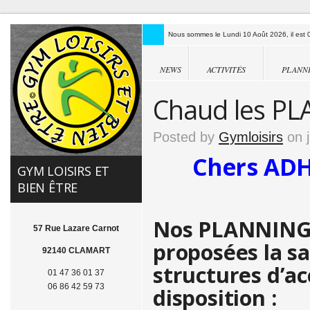
Nous sommes le Lundi 10 Août 2026, il est 0
NEWS
ACTIVITÉS
PLANN
Chaud les PLA
Posted by
Gymloisirs
on j
Chers AD
GYM LOISIRS ET
BIEN ÊTRE
Nos PLANNINGS 
57 Rue Lazare Carnot
proposées la sa
92140 CLAMART
structures d’ac
01 47 36 01 37
06 86 42 59 73
disposition :