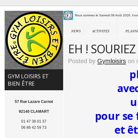
Nous sommes le Samedi 08 Août 2026, il est
NEWS
ACTIVITÉS
PLANN
EH ! SOURIEZ 
Posted by
Gymloisirs
on 
p
GYM LOISIRS ET
BIEN ÊTRE
avec
u
57 Rue Lazare Carnot
pour se 
92140 CLAMART
01 47 36 01 37
et ê
06 86 42 59 73