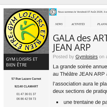
Nous sommes le Vendredi 07 Août 2026, il es
NEWS
ACTIVITÉS
PLANN
GALA des AR
JEAN ARP
Posted by
Gymloisirs
on a
GYM LOISIRS ET
BIEN ÊTRE
La grande soirée annue
au Théâtre JEAN ARP a
57 Rue Lazare Carnot
l’association aura le pl
92140 CLAMART
deux sections de pratiq
01 47 36 01 37
06 86 42 59 73
une trentaine de pa