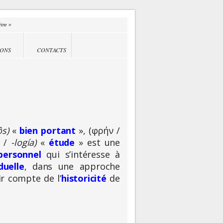
être »
IONS
CONTACTS
ôs)
«
bien portant
», (
φρήν
/
/
-logía)
«
étude
» est une
ersonnel
qui s’intéresse à
duelle
, dans une approche
ir compte de l’
historicité
de