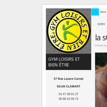
Nous 
NEWS
la 
Posted b
GYM LOISIRS ET
BIEN ÊTRE
57 Rue Lazare Carnot
92140 CLAMART
01 47 36 01 37
06 86 42 59 73