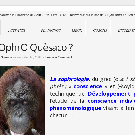
sommes le Dimanche 09 Août 2026, il est 10:43... Bienvenue sur le site de
« Gym loisirs et Bien 
ACTIVITÉS
PLANNINGS
LIEUX
COACHS
INSCRIPT
sOphrO Quèsaco ?
y
Gymloisirs
on juillet 16, 2015 ·
Leave a Comment
La
sophrologie,
du grec (
σῶς
/
s
phrến)
«
conscience
» et (
-λογία
technique de
Développement p
l’étude de la
conscience indivi
phénoménologique
visant à ten
chacun….