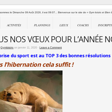
sommes le Dimanche 09 Août 2026, il est 09:07... Bienvenue sur le site de
« Gym loisirs et Bien 
ACTIVITÉS
PLANNINGS
LIEUX
COACHS
INSCRIPT
US NOS VŒUX POUR L’ANNÉE N
y
Gymloisirs
on janvier 11, 2020 ·
Leave a Comment
prise du sport est au TOP 3 des bonnes résolutions 
s l’hibernation cela suffit !